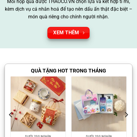
Mỗi hộp quà được THAOCO.VN chọn lựa và kết hợp tỉ mỉ,
kèm dịch vụ cá nhân hoá để tạo nên dấu ấn thật đặc biệt –
món quà riêng cho chính người nhận.
XEM THÊM
QUÀ TẶNG HOT TRONG THÁNG
HÌN
DƯỚI 200 NGHÌN
DƯỚI 200 NGHÌN