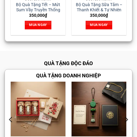
a Tắm –
Bộ Quà Tặng Son Môi
Bộ Quà Tặng Tinh Dầu
ự Nhiên
Sang Trọng – Hiện Đại &
Thiên Nhiên – An Lành &
Thời Thượng
Thư Giãn
₫
450,000
₫
350,000
₫
Y
MUA NGAY
MUA NGAY
QUÀ TẶNG ĐỘC ĐÁO
QUÀ TẶNG DOANH NGHIỆP