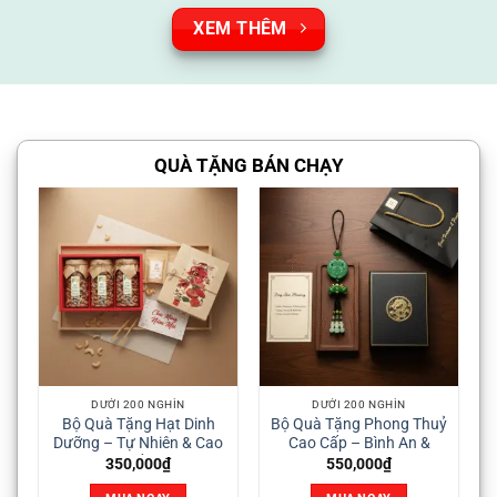
XEM THÊM
QUÀ TẶNG BÁN CHẠY
DƯỚI 200 NGHÌN
DƯỚI 200 NGHÌN
Bộ Quà Tặng Hạt Dinh
Bộ Quà Tặng Phong Thuỷ
Dưỡng – Tự Nhiên & Cao
Cao Cấp – Bình An &
Cấp
Thịnh Vượng
350,000
₫
550,000
₫