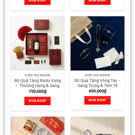
MUA NGAY
MUA NGAY
DƯỚI 200 NGHÌN
DƯỚI 200 NGHÌN
Bộ Quà Tặng Rượu Vang
Bộ Quà Tặng Vòng Tay –
– Thượng Hạng & Sang
Sang Trọng & Tinh Tế
Trọng
450,000
₫
750,000
₫
MUA NGAY
MUA NGAY