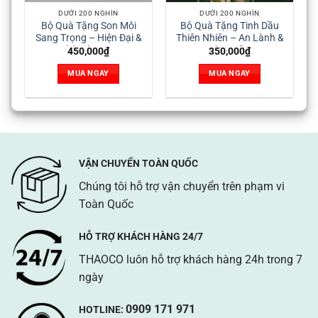
DƯỚI 200 NGHÌN
DƯỚI 200 NGHÌN
Bộ Quà Tặng Son Môi
Bộ Quà Tặng Tinh Dầu
Sang Trọng – Hiện Đại &
Thiên Nhiên – An Lành &
Thời Thượng
Thư Giãn
450,000
₫
350,000
₫
MUA NGAY
MUA NGAY
VẬN CHUYỂN TOÀN QUỐC
Chúng tôi hỗ trợ vận chuyển trên phạm vi
Toàn Quốc
HỖ TRỢ KHÁCH HÀNG 24/7
THAOCO luôn hỗ trợ khách hàng 24h trong 7
ngày
0909 171 971
HOTLINE: