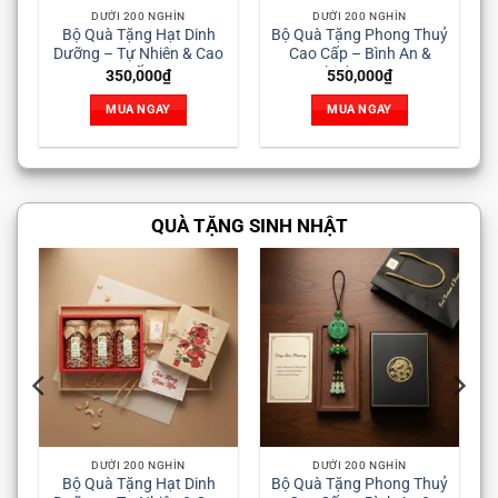
DƯỚI 200 NGHÌN
DƯỚI 200 NGHÌN
inh
Bộ Quà Tặng Phong Thuỷ
Bộ Quà Tặng Rượu Vang
 Cao
Cao Cấp – Bình An &
– Thượng Hạng & Sang
Thịnh Vượng
Trọng
550,000
₫
750,000
₫
MUA NGAY
MUA NGAY
QUÀ TẶNG SINH NHẬT
DƯỚI 200 NGHÌN
DƯỚI 200 NGHÌN
D
Bộ Quà Tặng Phong Thuỷ
Bộ Quà Tặng Rượu Vang
Bộ Quà