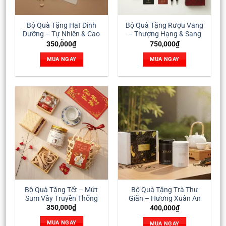
Bộ Quà Tặng Hạt Dinh
Bộ Quà Tặng Rượu Vang
Dưỡng – Tự Nhiên & Cao
– Thượng Hạng & Sang
Cấp
Trọng
350,000
₫
750,000
₫
MUA NGAY
MUA NGAY
Bộ Quà Tặng Tết – Mứt
Bộ Quà Tặng Trà Thư
Sum Vầy Truyền Thống
Giãn – Hương Xuân An
Nhiên
350,000
₫
400,000
₫
MUA NGAY
MUA NGAY