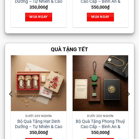
Cao Cấp – Bình An &
– Thượng Hạng & Sang
Sang
Thịnh Vượng
Trọng
550,000
₫
750,000
₫
MUA NGAY
MUA NGAY
QUÀ TẶNG TẾT
ỚI 200 NGHÌN
DƯỚI 200 NGHÌN
DƯỚI 200 N
 Tặng Hạt Dinh
Bộ Quà Tặng Phong Thuỷ
Bộ Quà Tặng R
 Tự Nhiên & Cao
Cao Cấp – Bình An &
– Thượng Hạng
Cấp
Thịnh Vượng
Trọng
350,000
₫
550,000
₫
750,000