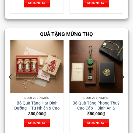
MUA NGAY
MUA NGAY
MUA NGA
QUÀ TẶNG MỪNG THỌ
00 NGHÌN
DƯỚI 200 NGHÌN
DƯỚI 200 NGHÌN
ng Hạt Dinh
Bộ Quà Tặng Phong Thuỷ
Bộ Quà Tặng Rượu 
 Nhiên & Cao
Cao Cấp – Bình An &
– Thượng Hạng & 
ấp
Thịnh Vượng
Trọng
,000
₫
550,000
₫
750,000
₫
 NGAY
MUA NGAY
MUA NGAY