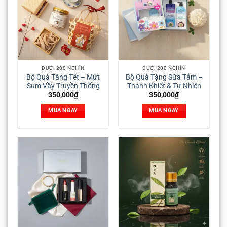
DƯỚI 200 NGHÌN
DƯỚI 200 NGHÌN
Bộ Quà Tặng Tết – Mứt
Bộ Quà Tặng Sữa Tắm –
Sum Vầy Truyền Thống
Thanh Khiết & Tự Nhiên
350,000
₫
350,000
₫
MUA NGAY
MUA NGAY