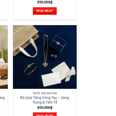
350,000
₫
MUA NGAY
DƯỚI 200 NGHÌN
ơng
Bộ Quà Tặng Vòng Tay – Sang
Trọng & Tinh Tế
450,000
₫