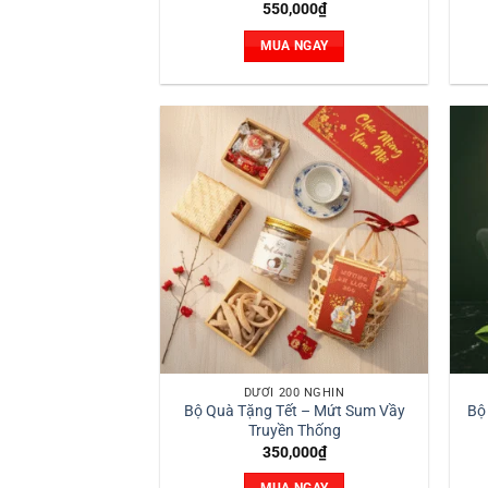
550,000
₫
MUA NGAY
DƯỚI 200 NGHÌN
Bộ Quà Tặng Tết – Mứt Sum Vầy
Bộ
Truyền Thống
350,000
₫