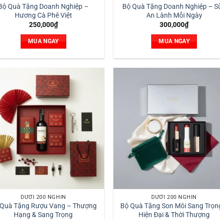
Bộ Quà Tặng Doanh Nghiệp –
Bộ Quà Tặng Doanh Nghiệp – S
Hương Cà Phê Việt
An Lành Mỗi Ngày
250,000
₫
300,000
₫
MUA NGAY
MUA NGAY
DƯỚI 200 NGHÌN
DƯỚI 200 NGHÌN
 Quà Tặng Rượu Vang – Thượng
Bộ Quà Tặng Son Môi Sang Trọn
Hạng & Sang Trọng
Hiện Đại & Thời Thượng