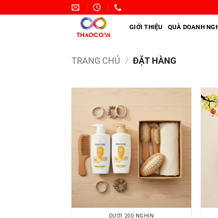
Bỏ
qua
GIỚI THIỆU
QUÀ DOANH NGH
nội
dung
TRANG CHỦ
/
ĐẶT HÀNG
DƯỚI 200 NGHÌN