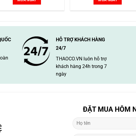
MUA NGAY
MUA NGAY
QUỐC
HỖ TRỢ KHÁCH HÀNG
24/7
Toàn
THAOCO.VN luôn hỗ trợ
khách hàng 24h trong 7
ngày
ĐẶT MUA HÔM N
Ệ