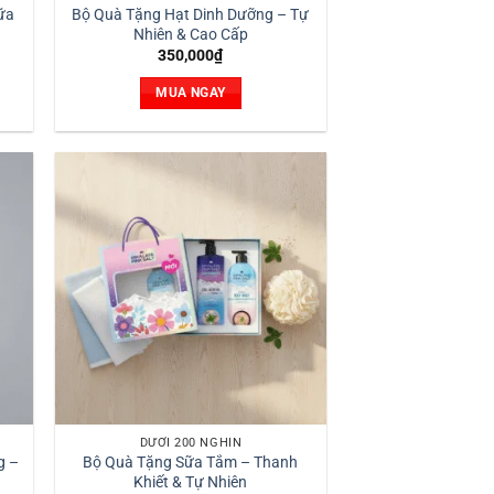
ữa
Bộ Quà Tặng Hạt Dinh Dưỡng – Tự
Nhiên & Cao Cấp
350,000
₫
MUA NGAY
DƯỚI 200 NGHÌN
g –
Bộ Quà Tặng Sữa Tắm – Thanh
Khiết & Tự Nhiên