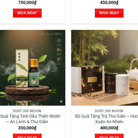
750,000
₫
450,000
₫
MUA NGAY
MUA NGAY
DƯỚI 200 NGHÌN
DƯỚI 200 NGHÌN
 Quà Tặng Tinh Dầu Thiên Nhiên
Bộ Quà Tặng Trà Thư Giãn – Hư
– An Lành & Thư Giãn
Xuân An Nhiên
350,000
₫
400,000
₫